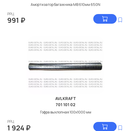
Амортизатор багажника МВ 610мм 650N
РРЦ
991
₽
AVLKRAFT
701 101 02
Гофра выхлопная 100x1000 мм
РРЦ
1 924
₽