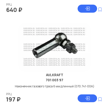
РРЦ
640
₽
AVLKRAFT
701 003 97
Наконечник газового троса 6 мм длинный (070.741-00A)
РРЦ
197
₽