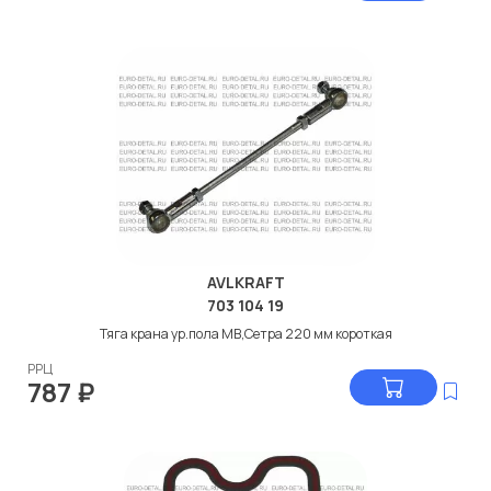
AVLKRAFT
703 104 19
Тяга крана ур.пола МВ,Сетра 220 мм короткая
РРЦ
787
₽