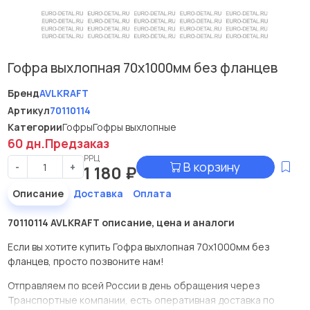
Гофра выхлопная 70x1000мм без фланцев
Бренд
AVLKRAFT
Артикул
70110114
Категории
Гофры
Гофры выхлопные
60 дн.
Предзаказ
РРЦ
В корзину
-
+
1 180
₽
Описание
Доставка
Оплата
70110114 AVLKRAFT описание, цена и аналоги
Если вы хотите купить Гофра выхлопная 70x1000мм без
фланцев, просто позвоните нам!
Отправляем по всей России в день обращения через
Транспортные компании, есть оперативная доставка по