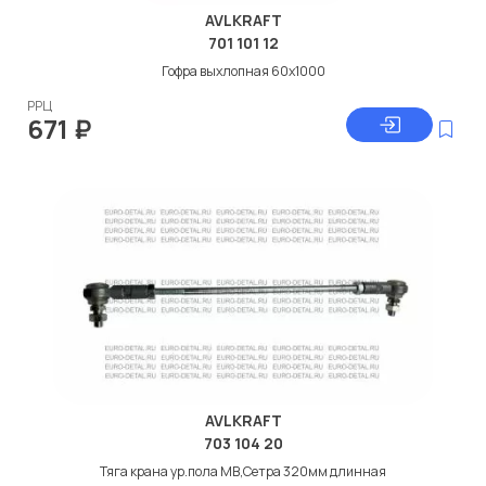
AVLKRAFT
701 101 12
Гофра выхлопная 60x1000
РРЦ
671
₽
AVLKRAFT
703 104 20
Тяга крана ур.пола МВ,Сетра 320мм длинная