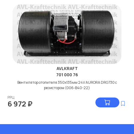
AVLKRAFT
701 000 76
Вентилятор отопителя 350x135мм 24V AURORA DRG730 с
резистором (006-B40-22)
РРЦ
6 972
₽