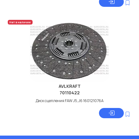
Нет в наличии
AVLKRAFT
70110422
Диск сцепления FAW J5,J6 160121076A