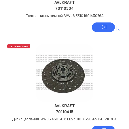
AVLKRAFT
70110504
Подшипник выжимной FAW J6,3310 160143076A
Нет в наличии
AVLKRAFT
70110415
Диск сцепления FAW J6 430 50.8 L B23010145209Z/160121076A