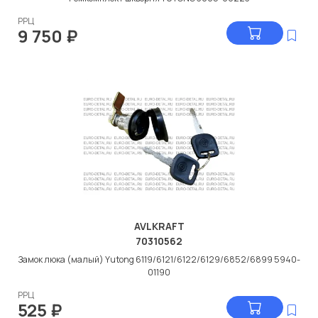
РРЦ
9 750
₽
AVLKRAFT
70310562
Замок люка (малый) Yutong 6119/6121/6122/6129/6852/6899 5940-
01190
РРЦ
525
₽