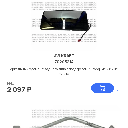
AVLKRAFT
70203214
Зеркальный элемент заднего вида с подогревом Yutong 6122 8202-
04219
РРЦ
2 097
₽