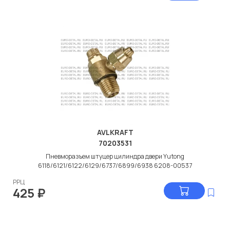
AVLKRAFT
70203531
Пневморазъем штуцер цилиндра двери Yutong
6118/6121/6122/6129/6737/6899/6938 6208-00537
РРЦ
425
₽