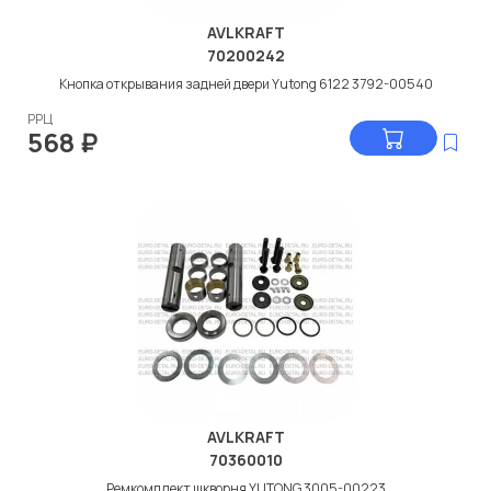
AVLKRAFT
70200242
Кнопка открывания задней двери Yutong 6122 3792-00540
РРЦ
568
₽
AVLKRAFT
70360010
Ремкомплект шкворня YUTONG 3005-00223