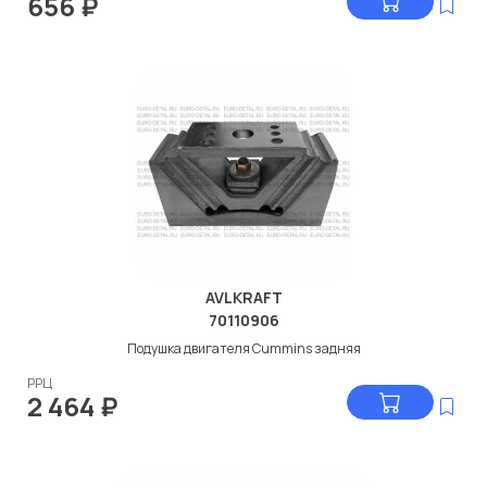
656
₽
AVLKRAFT
70110906
Подушка двигателя Cummins задняя
РРЦ
2 464
₽