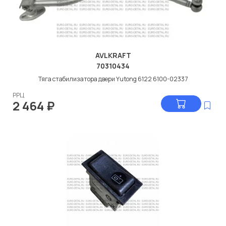
AVLKRAFT
70310434
Тяга стабилизатора двери Yutong 6122 6100-02337
РРЦ
2 464
₽