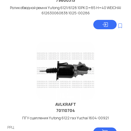
79600315
Ролик обводной ремня Yutong 6121/6128 10PK D=85 H=40 WEICHAI
612630060838 1025-00286
AVLKRAFT
70110704
ПГУ сцепления Yutong 6122 газ Yuchai 1604-00921
РРЦ