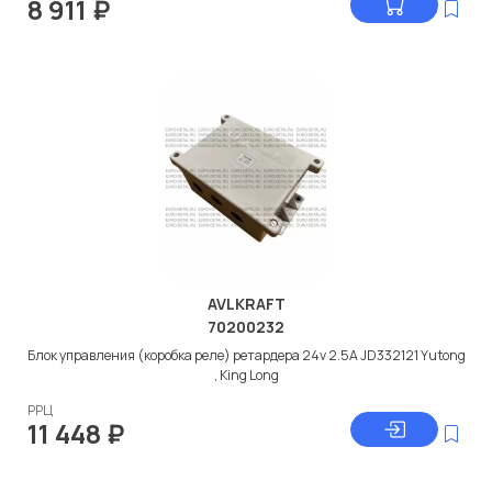
8 911
₽
AVLKRAFT
70200232
Блок управления (коробка реле) ретардера 24v 2.5A JD332121 Yutong
, King Long
РРЦ
11 448
₽