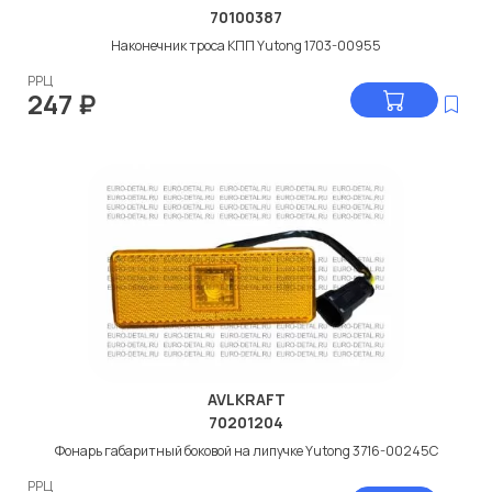
70100387
Наконечник троса КПП Yutong 1703-00955
РРЦ
247
₽
AVLKRAFT
70201204
Фонарь габаритный боковой на липучке Yutong 3716-00245C
РРЦ