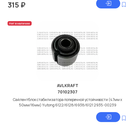
315
₽
Нет в наличии
AVLKRAFT
70102307
Сайлентблок стабилизатора поперечной устойчивости (47мм х
50мм/16мм) Yutong 6122/6128/6938/6121 2935-00239