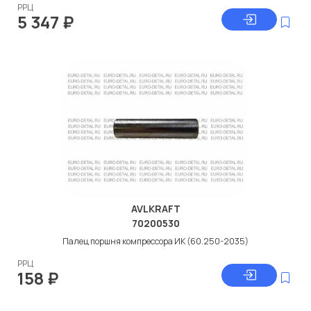
РРЦ
5 347
₽
AVLKRAFT
70200530
Палец поршня компрессора ИК (60.250-2035)
РРЦ
158
₽