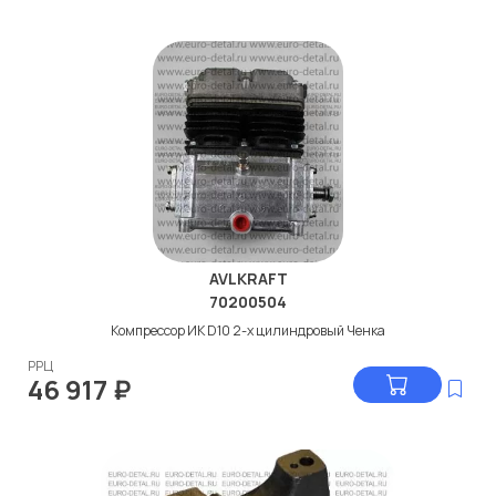
AVLKRAFT
70200504
Компрессор ИК D10 2-х цилиндровый Ченка
РРЦ
46 917
₽