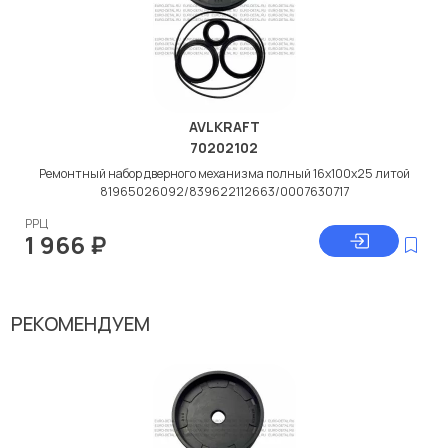
AVLKRAFT
70202102
Ремонтный набор дверного механизма полный 16x100x25 литой
81965026092/839622112663/0007630717
РРЦ
1 966
₽
РЕКОМЕНДУЕМ