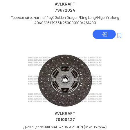
AVLKRAFT
79672024
Тормозной рычаг на 14зуб Golden Dragon/King Long/Higer/Yutong
4040/261 79351/230000100/461400
AVLKRAFT
70100427
Диск сцепления МАН 430мм 2"-10N (1878037834)