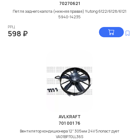
70270621
Петля заднего капота (нижняя правая) Yutong 6122/6128/6121
5940-14235
РРЦ
598
₽
AVLKRAFT
701 001 76
Вентилятор кондиционера 12" 305мм 24V 5лопаст дует
VA01BP70LL36S