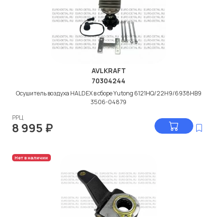
AVLKRAFT
70304244
Осушитель воздуха HALDEX в сборе Yutong 6121HQ/22H9/6938HB9
3506-04879
РРЦ
8 995
₽
Нет в наличии