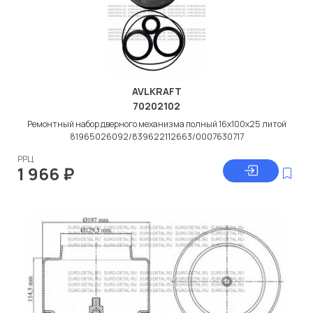
AVLKRAFT
70202102
Ремонтный набор дверного механизма полный 16x100x25 литой
81965026092/839622112663/0007630717
РРЦ
1 966
₽