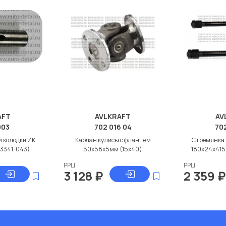
AFT
AVLKRAFT
AV
903
702 016 04
702
 колодки ИК
Кардан кулисы с фланцем
Стремянка 
-3341-043)
50x58x5мм (15x40)
180x24x415
РРЦ
РРЦ
3 128
₽
2 359
₽