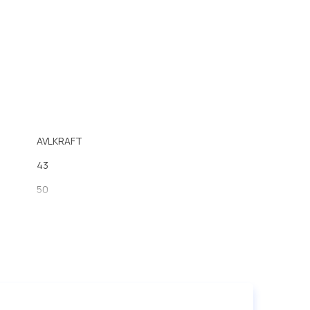
AVLKRAFT
43
50
40.5
для автобуса ИКАРУС