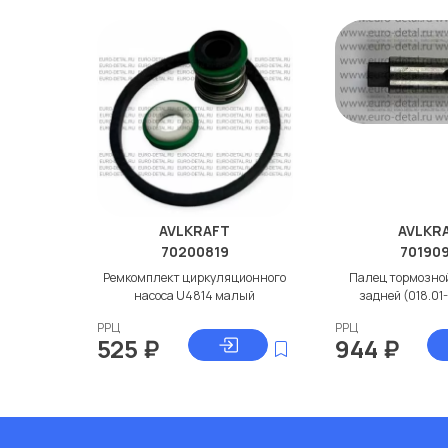
AVLKRAFT
AVLKR
70200819
70190
Ремкомплект циркуляционного
Палец тормозной
насоса U4814 малый
задней (018.01
РРЦ
РРЦ
525
₽
944
₽