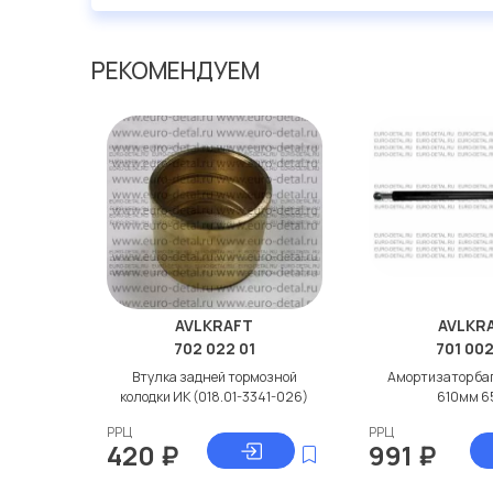
РЕКОМЕНДУЕМ
AVLKRAFT
AVLKR
702 022 01
701 00
Втулка задней тормозной
Амортизатор ба
колодки ИК (018.01-3341-026)
610мм 6
РРЦ
РРЦ
420
₽
991
₽