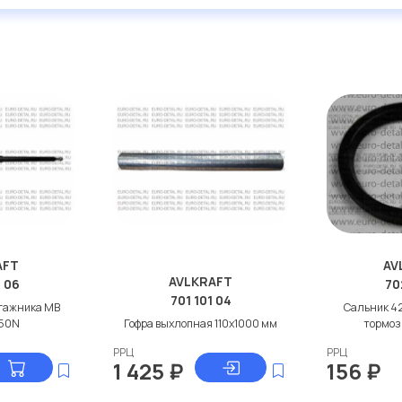
AFT
AV
AVLKRAFT
2 06
70
701 101 04
гажника МВ
Сальник 4
50N
Гофра выхлопная 110x1000 мм
тормоз
РРЦ
РРЦ
1 425
₽
156
₽