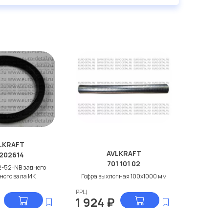
LKRAFT
AVLKRAFT
202614
701 101 02
2-52-NB заднего
ного вала ИК
Гофра выхлопная 100x1000 мм
РРЦ
1 924
₽