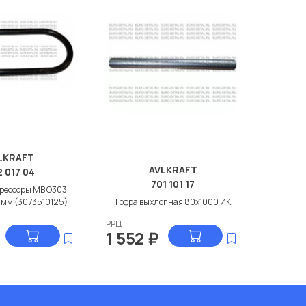
LKRAFT
AVLKRAFT
 017 04
701 101 17
рессоры МВ О303
 мм (3073510125)
Гофра выхлопная 80x1000 ИК
РРЦ
1 552
₽