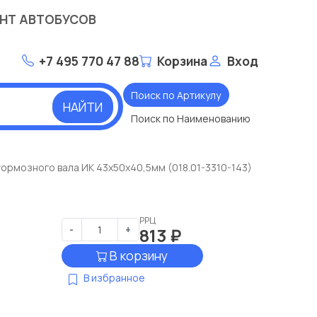
НТ АВТОБУСОВ
+7 495 770 47 88
Корзина
Вход
Поиск по Артикулу
НАЙТИ
Поиск по Наименованию
тормозного вала ИК 43х50х40,5мм (018.01-3310-143)
РРЦ
-
+
813
₽
В корзину
В избранное