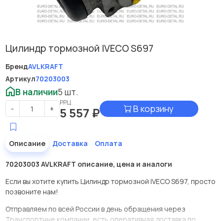
Цилиндр тормозной IVECO S697
Бренд
AVLKRAFT
Артикул
70203003
В наличии
5 шт.
РРЦ
В корзину
-
+
5 557
₽
Описание
Доставка
Оплата
70203003 AVLKRAFT описание, цена и аналоги
Если вы хотите купить Цилиндр тормозной IVECO S697, просто
позвоните нам!
Отправляем по всей России в день обращения через
Транспортные компании, есть оперативная доставка по