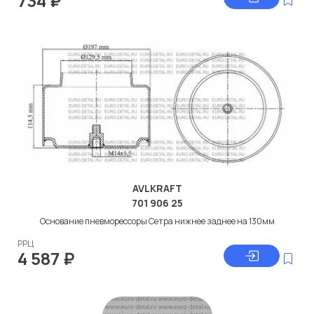
734
₽
AVLKRAFT
701 906 25
Основание пневморессоры Сетра нижнее заднее на 130мм
РРЦ
4 587
₽