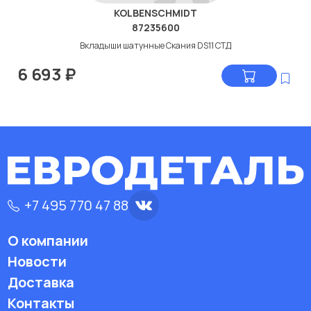
KOLBENSCHMIDT
87235600
Вкладыши шатунные Скания DS11 СТД
6 693
₽
+7 495 770 47 88
О компании
Новости
Доставка
Контакты