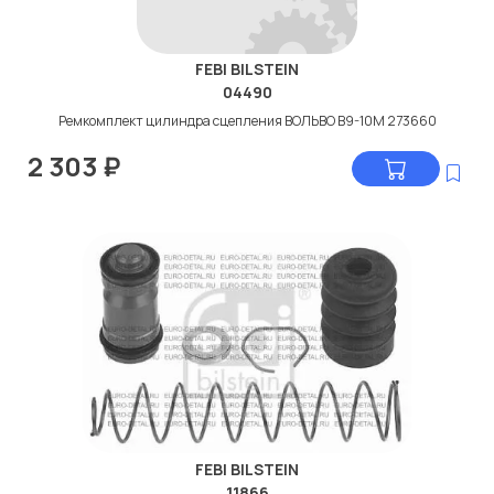
FEBI BILSTEIN
04490
Ремкомплект цилиндра сцепления ВОЛЬВО В9-10М 273660
2 303
₽
FEBI BILSTEIN
11866