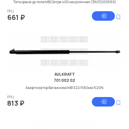
Тяга крана ур.пола МВ,Сетра 400 мм длинная (3603200589)
РРЦ
661
₽
AVLKRAFT
701 002 02
Амортизатор багажника МВ 322/580мм 520N
РРЦ
813
₽