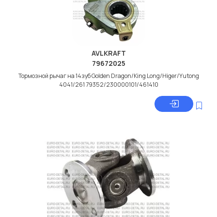
AVLKRAFT
79672025
Тормозной рычаг на 14зуб Golden Dragon/King Long/Higer/Yutong
4041/261 79352/230000101/461410