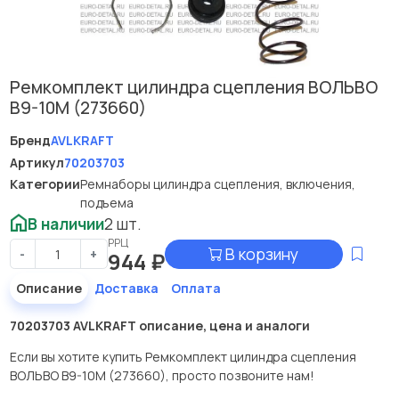
Ремкомплект цилиндра сцепления ВОЛЬВО
В9-10М (273660)
Бренд
AVLKRAFT
Артикул
70203703
Категории
Ремнаборы цилиндра сцепления, включения,
подъема
В наличии
2 шт.
РРЦ
В корзину
-
+
944
₽
Описание
Доставка
Оплата
70203703 AVLKRAFT описание, цена и аналоги
Если вы хотите купить Ремкомплект цилиндра сцепления
ВОЛЬВО В9-10М (273660), просто позвоните нам!