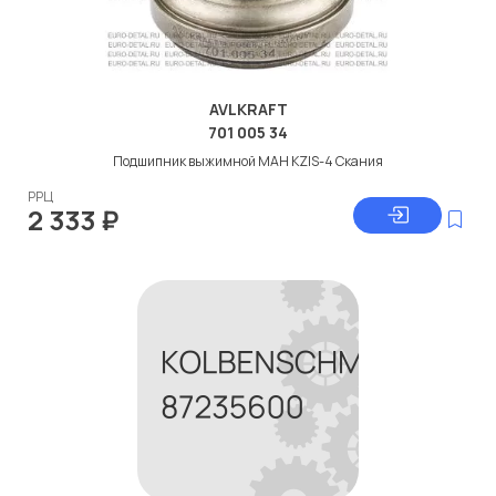
AVLKRAFT
701 005 34
Подшипник выжимной МАН KZIS-4 Скания
РРЦ
2 333
₽