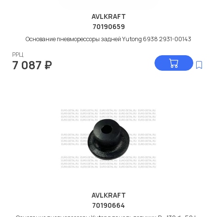
AVLKRAFT
70190659
Основание пневморессоры задней Yutong 6938 2931-00143
РРЦ
7 087
₽
AVLKRAFT
70190664