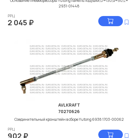
Основание пневморессоры Yutong панель подушки,D=130,d=50,L=
2931-01448
РРЦ
2 045
₽
AVLKRAFT
70270626
Соединительный кронштейн в сборе Yutong 6938 1703-00062
РРЦ
902
₽