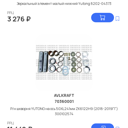
Зеркальный элемент малый нижний Yutong 8202-04373
РРЦ
3 276
₽
AVLKRAFT
70360001
Р/н шкворня YUTONG на ось 50XL241мм ZK6122H9 (2018-2019ГГ)
300102574
РРЦ