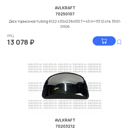
AVLKRAFT
70250107
Диск тормозной Yutong 6122 430x228x130 T=45 H=113 12 отв. 3501-
01106
РРЦ
13 078
₽
AVLKRAFT
70203212