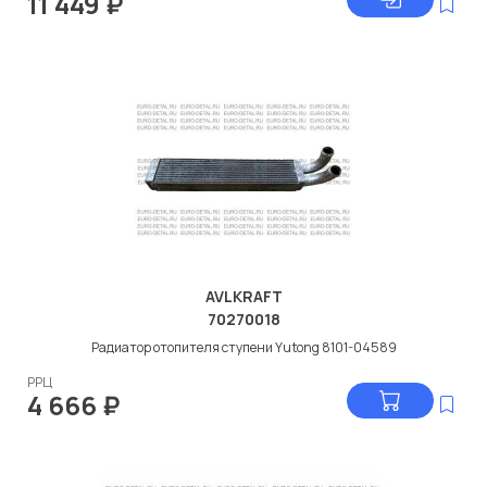
11 449
₽
AVLKRAFT
70270018
Радиатор отопителя ступени Yutong 8101-04589
РРЦ
4 666
₽