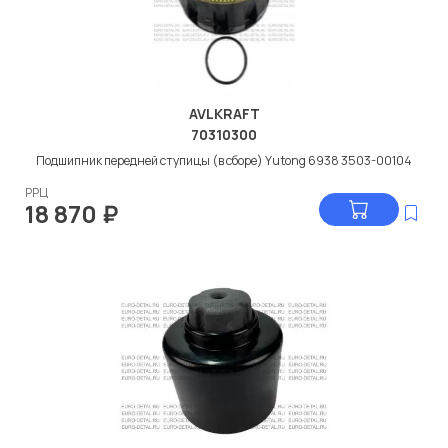
AVLKRAFT
70310300
Подшипник передней ступицы (в сборе) Yutong 6938 3503-00104
РРЦ
18 870
₽