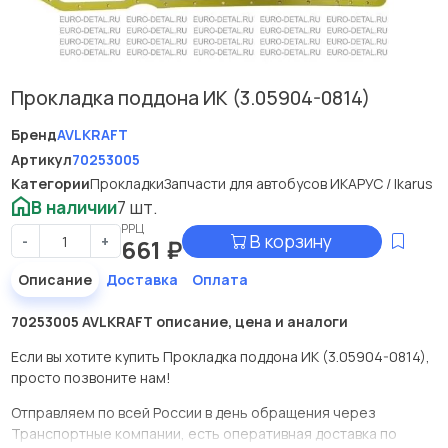
Прокладка поддона ИК (3.05904-0814)
Бренд
AVLKRAFT
Артикул
70253005
Категории
Прокладки
Запчасти для автобусов ИКАРУС / Ikarus
В наличии
7 шт.
РРЦ
В корзину
-
+
661
₽
Описание
Доставка
Оплата
70253005 AVLKRAFT описание, цена и аналоги
Если вы хотите купить Прокладка поддона ИК (3.05904-0814),
просто позвоните нам!
Отправляем по всей России в день обращения через
Транспортные компании, есть оперативная доставка по