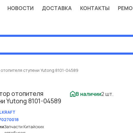
НОВОСТИ
ДОСТАВКА
КОНТАКТЫ
РЕМО
 отопителя ступени Yutong 8101-04589
тор отопителя
В наличии
2 шт.
и Yutong 8101-04589
LKRAFT
70270018
ии
Запчасти Китайских
автобусов