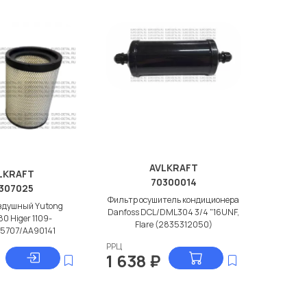
AVLKRAFT
LKRAFT
70300014
307025
Фильтр осушитель кондиционера
здушный Yutong
Danfoss DCL/DML304 3/4 "16UNF,
80 Higer 1109-
Flare (2835312050)
S5707/АА90141
РРЦ
1 638
₽