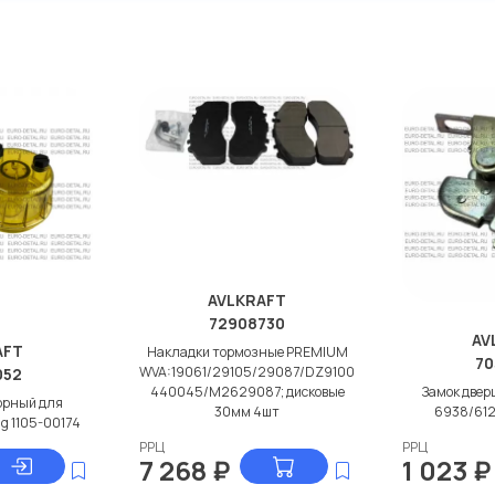
дисковые с гарантией от
AVLKRAFT
72908730
AV
AFT
Накладки тормозные PREMIUM
70
WVA:19061/29105/29087/DZ9100
052
440045/M2629087; дисковые
Замок двер
орный для
30мм 4шт
6938/61
g 1105-00174
РРЦ
РРЦ
7 268
₽
1 023
₽