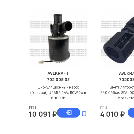
AVLKRAFT
AVLKR
702 008 03
70200
Циркуляционный насос
Вентилятор о
(большой) U4856 24V/110W 2bar
340x165мм SPAL 0
6000l/h
с резист
РРЦ
РРЦ
10 091
₽
4 010
₽