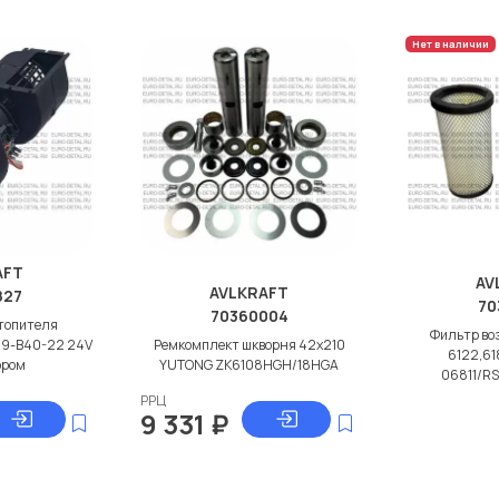
Нет в наличии
AFT
AV
AVLKRAFT
827
70
70360004
топителя
Фильтр во
09-B40-22 24V
Ремкомплект шкворня 42x210
6122,61
ором
YUTONG ZK6108HGH/18HGA
06811/R
РРЦ
9 331
₽