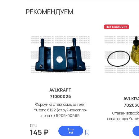
Мы продаем сертифицированные колодки тормозные 
производителя AVLKRAFT.
РЕКОМЕНДУЕМ
Нет в наличии
AVLKRAFT
71000026
AVLKR
Форсунка стеклоомывателя
70203
Yutong 6122 (струйное сопло-
Стакан водосб
правое) 5205-00865
сепаратора Yuton
РРЦ
145
₽