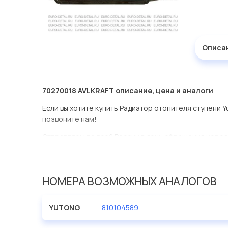
Описа
70270018 AVLKRAFT описание, цена и аналоги
Если вы хотите купить Радиатор отопителя ступени Y
позвоните нам!
Отправляем по всей России в день обращения через
оперативная доставка по Москве.
Эта запчасть представлена по производителю AVLK
НОМЕРА ВОЗМОЖНЫХ АНАЛОГОВ
У данной детали есть аналоги с номерами, убедитес
Радиатор отопителя ступени Yutong 8101-04589 в н
YUTONG
810104589
представлены в большом ассортименте.