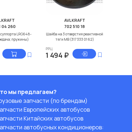
LKRAFT
AVLKRAFT
 04 260
702 510 18
 суппорта LRG648-
Шайба на 3 отверстия реактивной
редача; пружины)
тяги МВ (317 333 01 62)
РРЦ
1 494
₽
то мы предлагаем?
рузовые запчасти (по брендам)
апчасти Европейских автобусов
апчасти Китайских автобусов
апчасти автобусных кондиционеров: