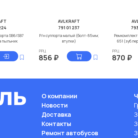
AFT
AVLKRAFT
AV
224
791 01 237
793
орта SB6/SB7
Р/н суппорта малый (болт-85мм;
Ремкомплект
а пыльник
втулки)
651 (зуб.пе
РРЦ
РРЦ
856
₽
870
₽
О компании
Ч
Новости
Г
Доставка
З
Контакты
З
Ремонт автобусов
З