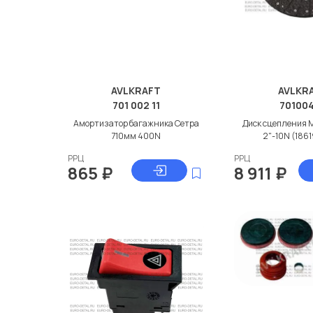
AVLKRAFT
AVLKR
701 002 11
70100
Амортизатор багажника Сетра
Диск сцепления
710мм 400N
2"-10N (186
РРЦ
РРЦ
865
₽
8 911
₽