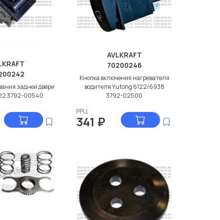
AVLKRAFT
LKRAFT
70200246
200242
Кнопка включения нагревателя
вания задней двери
водителя Yutong 6122/6938
122 3792-00540
3792-02500
РРЦ
341
₽