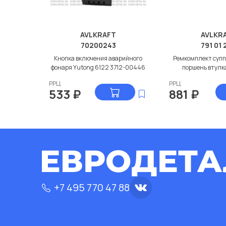
AVLKRAFT
AVLKR
70200243
791 01 
Кнопка включения аварийного
Ремкомплект супп
фонаря Yutong 6122 3712-00446
поршень втулк
РРЦ
РРЦ
533
₽
881
₽
+7 495 770 47 88