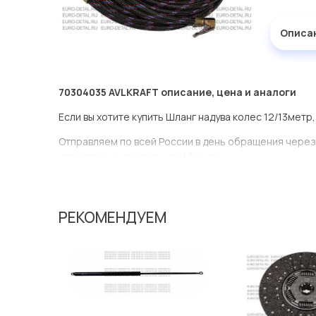
Описа
70304035 AVLKRAFT описание, цена и аналоги
Если вы хотите купить Шланг надува колес 12/13метр
Отправляем по всей России в день обращения через
оперативная доставка по Москве.
Эта запчасть представлена по производителю AVLK
У данной детали есть аналоги с номерами, убедитес
РЕКОМЕНДУЕМ
Шланг надува колес 12/13метр в нашей компании Евр
большом ассортименте.
Мы продаем сертифицированные колодки тормозные 
производителя AVLKRAFT.