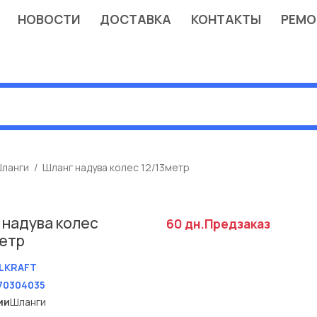
НОВОСТИ
ДОСТАВКА
КОНТАКТЫ
РЕМО
ланги
Шланг надува колес 12/13метр
 надува колес
60 дн.
Предзаказ
метр
LKRAFT
70304035
ии
Шланги