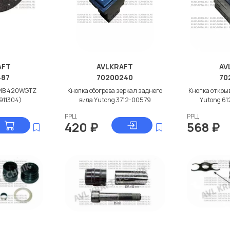
AFT
AVLKRAFT
AV
487
70200240
70
 МВ 420WGTZ
Кнопка обогрева зеркал заднего
Кнопка откры
1911304)
вида Yutong 3712-00579
Yutong 6
РРЦ
РРЦ
420
₽
568
₽