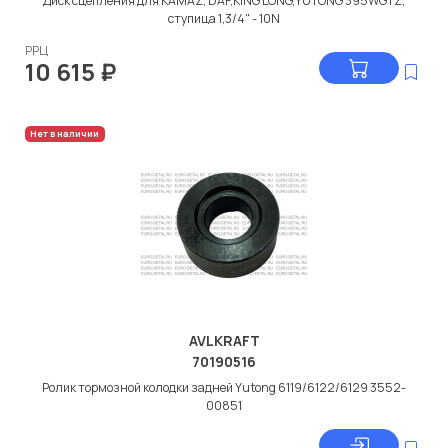
Диск сцепления для KAMAZ, DAF,KING LONG,YUTONG 395WGTZ;
ступица 1,3/4" - 10N
РРЦ
10 615
₽
Нет в наличии
AVLKRAFT
70190516
Ролик тормозной колодки задней Yutong 6119/6122/6129 3552-
00851