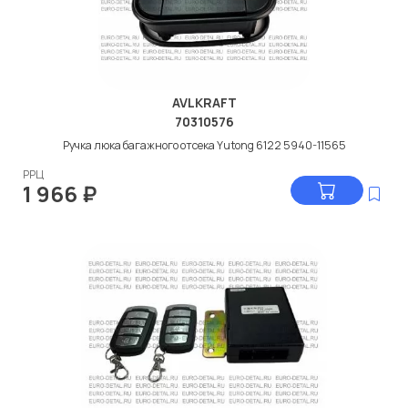
AVLKRAFT
70310576
Ручка люка багажного отсека Yutong 6122 5940-11565
РРЦ
1 966
₽