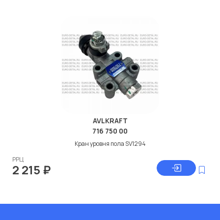
AVLKRAFT
716 750 00
Кран уровня пола SV1294
РРЦ
2 215
₽