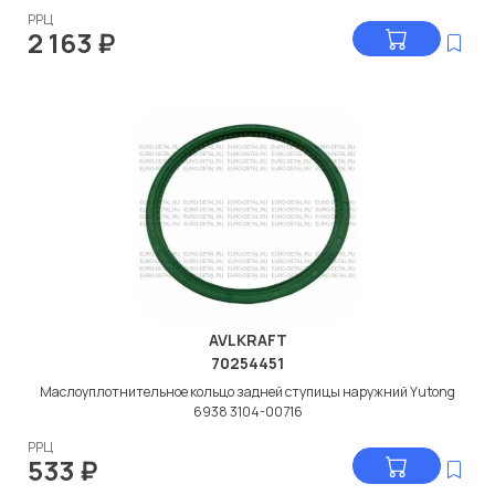
РРЦ
2 163
₽
AVLKRAFT
70254451
Маслоуплотнительное кольцо задней ступицы наружний Yutong
6938 3104-00716
РРЦ
533
₽