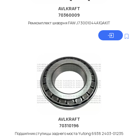
AVLKRAFT
70360009
Ремкомплект шкворня FAW J7 3001044A1QAKIT
AVLKRAFT
70310196
Подшипник ступицы заднего моста Yutong 6938 2403-01235