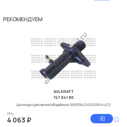
РЕКОМЕНДУЕМ
AVLKRAFT
747 041 80
Цилиндр сцепления МВ рабочий (KN3194C1/0012954407)
РРЦ
4 063
₽