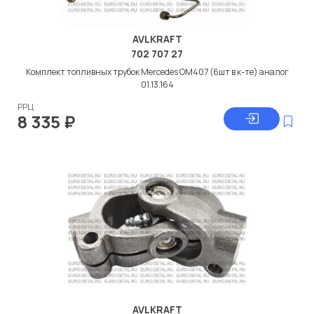
AVLKRAFT
702 707 27
Комплект топливных трубок Мercedes ОМ407 (6шт в к-те) аналог
01.13.164
РРЦ
8 335
₽
AVLKRAFT