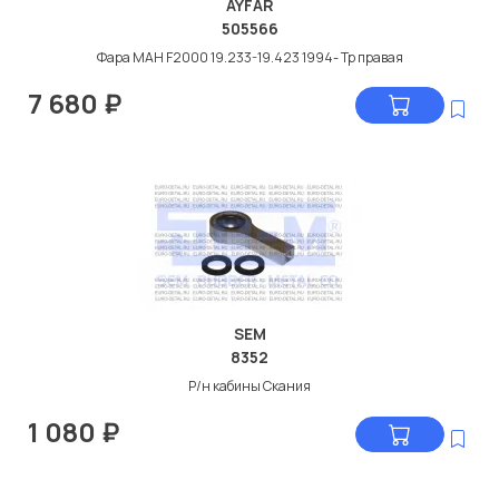
AYFAR
505566
Фара МАН F2000 19.233-19.423 1994- Тр правая
7 680
₽
SEM
8352
Р/н кабины Скания
1 080
₽