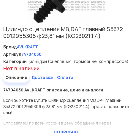
Цилиндр сцепления МВ,DAF главный S5372
0012955306 ф23,81 мм (KG23021.1.4)
Бренд
AVLKRAFT
Артикул
74704030
Категории
Цилиндры (сцепления, тормозные, компрессора)
Нет в наличии
Описание
Доставка
Оплата
74704030 AVLKRAFT описание, цена и аналоги
Если вы хотите купить Цилиндр сцепления МВ,DAF главный
S5372 0012955306 ф23,81 мм (KG23021.1.4), просто позвоните
нам!
Отправляем по всей России в день обращения через
Транспортные компании, есть оперативная доставка по
ПОДРОБНЕЕ