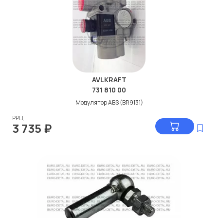
AVLKRAFT
731 810 00
Модулятор ABS (BR9131)
РРЦ
3 735
₽