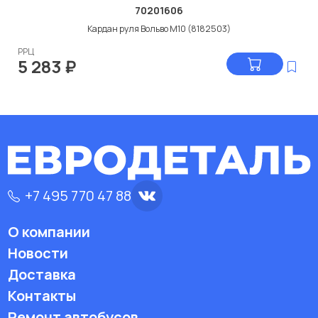
70201606
Кардан руля Вольво М10 (8182503)
РРЦ
5 283
₽
+7 495 770 47 88
О компании
Новости
Доставка
Контакты
Ремонт автобусов