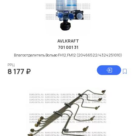
AVLKRAFT
701 001 31
Влагоотделитель Вольво FH12,FM12 (20466522/4324251010)
РРЦ
8 177
₽