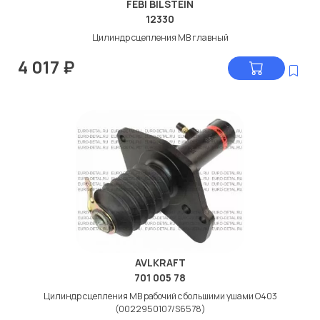
FEBI BILSTEIN
12330
Цилиндр сцепления МВ главный
4 017
₽
AVLKRAFT
701 005 78
Цилиндр сцепления МВ рабочий с большими ушами О403
(0022950107/S6578)