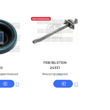
Нет в наличии
FEBI BILSTEIN
10
24337
переключения
Фиксатор дверной