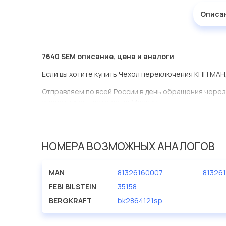
Описа
7640 SEM описание, цена и аналоги
Если вы хотите купить Чехол переключения КПП МАН
Отправляем по всей России в день обращения через
оперативная доставка по Москве.
Эта запчасть представлена по производителю SEM
У данной детали есть аналоги с номерами, убедитес
НОМЕРА ВОЗМОЖНЫХ АНАЛОГОВ
Чехол переключения КПП МАН в нашей компании Евр
большом ассортименте.
MAN
81326160007
81326
Мы продаем сертифицированные колодки тормозные 
FEBI BILSTEIN
35158
производителя SEM.
BERGKRAFT
bk2864121sp