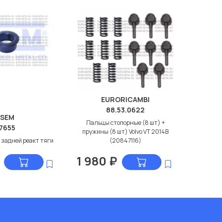
EURORICAMBI
88.53.0622
SEM
Пальцы стопорные (8 шт) +
7655
пружины (8 шт) Volvo VT 2014B
 задней реакт тяги
(20847116)
1 980
₽