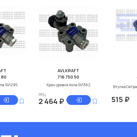
AFT
AVLKRAFT
 80
716 750 50
ола SV1295
Кран уровня пола SV1362
Втулка Сетра
РРЦ
515
₽
2 464
₽