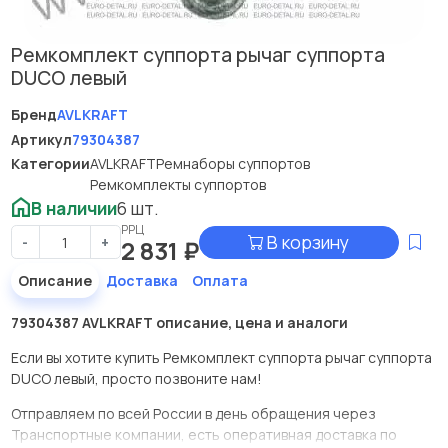
Ремкомплект суппорта рычаг суппорта
DUCO левый
Бренд
AVLKRAFT
Артикул
79304387
Категории
AVLKRAFT
Ремнаборы суппортов
Ремкомплекты суппортов
В наличии
6 шт.
РРЦ
В корзину
-
+
2 831
₽
Описание
Доставка
Оплата
79304387 AVLKRAFT описание, цена и аналоги
Если вы хотите купить Ремкомплект суппорта рычаг суппорта
DUCO левый, просто позвоните нам!
Отправляем по всей России в день обращения через
Транспортные компании, есть оперативная доставка по