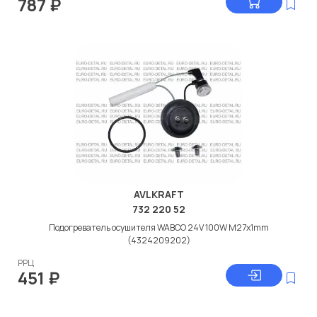
787
₽
AVLKRAFT
732 220 52
Подогреватель осушителя WABCO 24V 100W M27x1mm
(4324209202)
РРЦ
451
₽