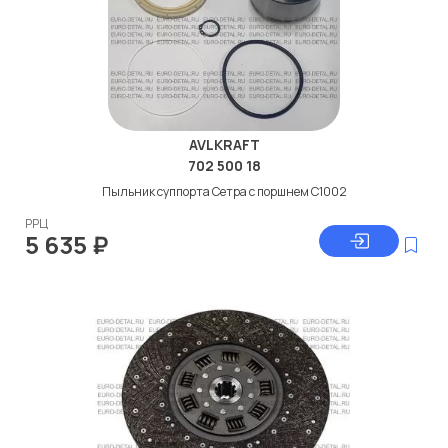
AVLKRAFT
702 500 18
Пыльник суппорта Сетра с поршнем C1002
РРЦ
5 635
₽