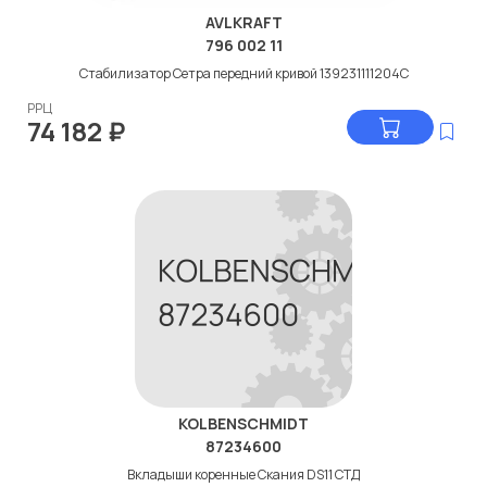
AVLKRAFT
796 002 11
Стабилизатор Сетра передний кривой 139231111204C
РРЦ
74 182
₽
KOLBENSCHMIDT
87234600
Вкладыши коренные Скания DS11 СТД