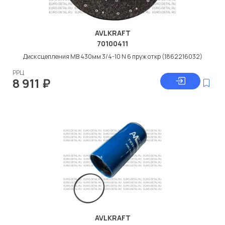
AVLKRAFT
70100411
Диск сцепления МВ 430мм 3/4-10 N 6 пруж откр (1862216032)
РРЦ
8 911
₽
AVLKRAFT