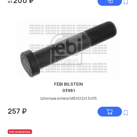
200
₽
от
FEBI BILSTEIN
03961
Шпилька колеса МВ М22x1,5x115
257
₽
Нет в наличии