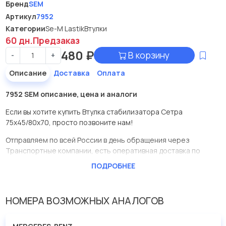
Бренд
SEM
Артикул
7952
Категории
Se-M Lastik
Втулки
60 дн.
Предзаказ
480
₽
В корзину
-
+
Описание
Доставка
Оплата
7952 SEM описание, цена и аналоги
Если вы хотите купить Втулка стабилизатора Сетра
75x45/80x70, просто позвоните нам!
Отправляем по всей России в день обращения через
Транспортные компании, есть оперативная доставка по
Москве.
ПОДРОБНЕЕ
Эта запчасть представлена по производителю SEM
У данной детали есть аналоги с номерами, убедитесь сами.
НОМЕРА ВОЗМОЖНЫХ АНАЛОГОВ
Втулка стабилизатора Сетра 75x45/80x70 в нашей компании
Евродеталь представлены в большом ассортименте.