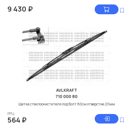
9 430
₽
AVLKRAFT
710 000 80
Щетка стеклоочистителя под болт 80см отверстие 20мм
РРЦ
564
₽