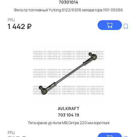
70301014
Фильтр топливный Yutong 6122/6938 сепаратора 1101-05086
РРЦ
1 442
₽
AVLKRAFT
703 104 19
Тяга крана ур.пола МВ,Сетра 220 мм короткая
РРЦ