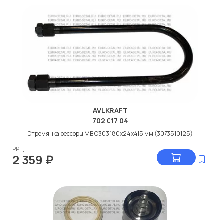
AVLKRAFT
702 017 04
Стремянка рессоры МВ О303 180x24x415 мм (3073510125)
РРЦ
2 359
₽