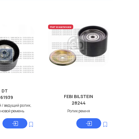
Нет в наличии
DT
FEBI BILSTEIN
.61939
28244
/ ведущий ролик,
новой ремень
Ролик ремня