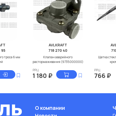
AFT
AVLKRAFT
AV
 95
718 270 40
71
го троса 6 мм
Клапан аварийного
Щетка стек
ий
растормаживания (9735000000)
крю
РРЦ
РРЦ
1 180
₽
766
₽
О компании
Ч
Новости
Г