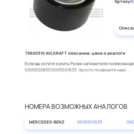
Артикул
Описа
79600310 AVLKRAFT описание, цена и аналоги
Если вы хотите купить Ролик натяжителя поликлино
0005500833/0005501633, просто позвоните нам!
Отправляем по всей России в день обращения через
оперативная доставка по Москве.
Эта запчасть представлена по производителю AVLK
НОМЕРА ВОЗМОЖНЫХ АНАЛОГОВ
У данной детали есть аналоги с номерами, убедитес
Ролик натяжителя поликлинового ремня MB O403,O3
MERCEDES-BENZ
0005501633
00
нашей компании Евродеталь представлены в большо