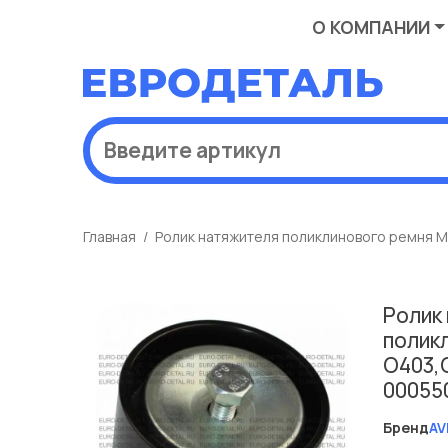
О КОМПАНИИ
Главная
Ролик натяжителя поликлинового ремня 
Ролик
полик
O403,
00055
Бренд
AV