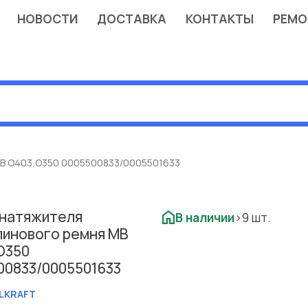
НОВОСТИ
ДОСТАВКА
КОНТАКТЫ
РЕМО
MB O403,O350 0005500833/0005501633
 натяжителя
В наличии
>9 шт.
линового ремня MB
O350
00833/0005501633
LKRAFT