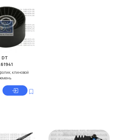
DT
.61941
ролик, клиновой
ремень