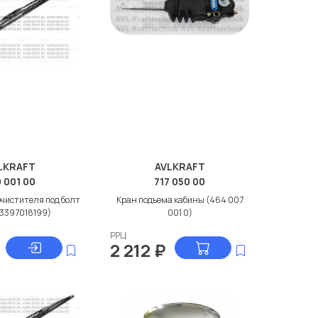
LKRAFT
AVLKRAFT
0 001 00
717 050 00
чистителя под болт
Кран подъема кабины (464 007
(3397018199)
001 0)
РРЦ
2 212
₽