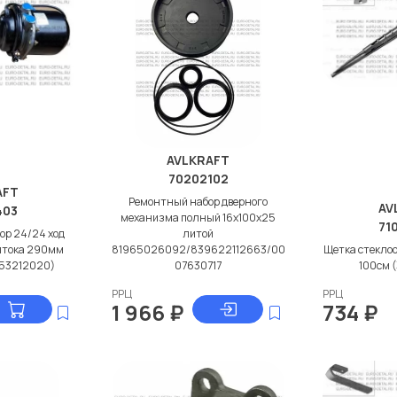
AVLKRAFT
70202102
AFT
Ремонтный набор дверного
AV
403
механизма полный 16x100x25
71
ор 24/24 ход
литой
штока 290мм
81965026092/839622112663/00
Щетка стеклоо
53212020)
07630717
100см 
РРЦ
РРЦ
1 966
₽
734
₽