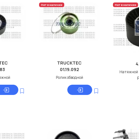
Нет в наличии
Нет в наличии
TEC
TRUCKTEC
4
083
01.19.092
Натяжной 
яжной
Ролик обводной