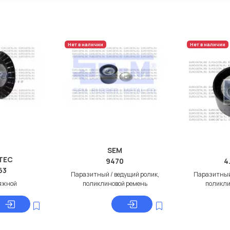
дисковые с гарантией от
Нет в наличии
Нет в наличии
SEM
TEC
9470
4
163
Паразитный / ведущий ролик,
Паразитный 
яжной
поликлиновой ремень
поликли