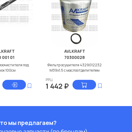
LKRAFT
AVLKRAFT
0 001 01
70300028
лоочистителя под
Фильтр осушителя 4329012232
чок 100см
M39x1,5 с маслоотделителем
РРЦ
1 442
₽
то мы предлагаем?
рузовые запчасти (по брендам)