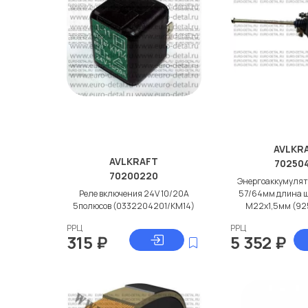
AVLKR
AVLKRAFT
70250
70200220
Энергоаккумулят
Реле включения 24V 10/20A
57/64мм длина 
5полюсов (0332204201/КМ14)
M22x1,5мм (92
РРЦ
РРЦ
315
₽
5 352
₽