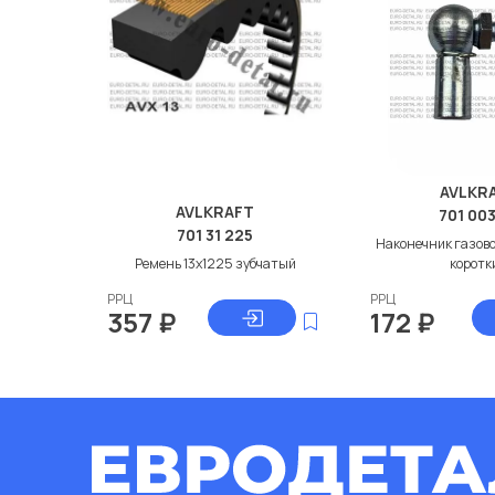
AVLKR
AVLKRAFT
701 003
701 31 225
Наконечник газово
Ремень 13x1225 зубчатый
коротк
РРЦ
РРЦ
357
₽
172
₽