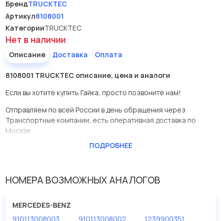
Бренд
TRUCKTEC
Артикул
8108001
Категории
TRUCKTEC
Нет в наличии
Описание
Доставка
Оплата
8108001 TRUCKTEC описание, цена и аналоги
Если вы хотите купить Гайка, просто позвоните нам!
Отправляем по всей России в день обращения через
Транспортные компании, есть оперативная доставка по
Москве.
ПОДРОБНЕЕ
Эта запчасть представлена по производителю TRUCKTEC
У данной детали есть аналоги с номерами, убедитесь сами.
НОМЕРА ВОЗМОЖНЫХ АНАЛОГОВ
Гайка в нашей компании Евродеталь представлены в большом
ассортименте.
MERCEDES-BENZ
Мы продаем сертифицированные колодки тормозные
910113008003
910113008002
1239900351
дисковые с гарантией от производителя TRUCKTEC.