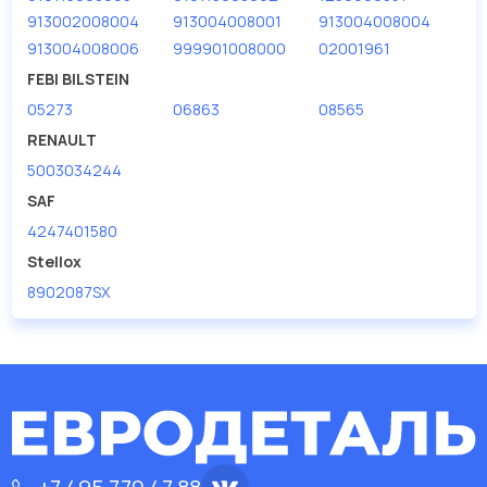
913002008004
913004008001
913004008004
Производитель
TRUCKTEC
913004008006
999901008000
02001961
FEBI BILSTEIN
05273
06863
08565
RENAULT
5003034244
SAF
4247401580
Stellox
8902087SX