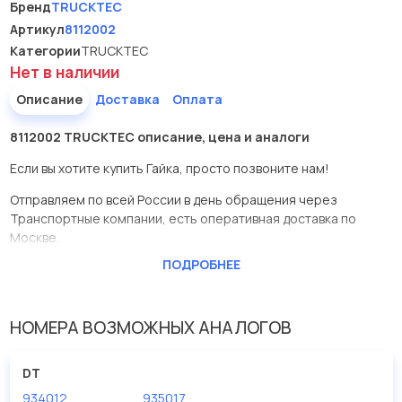
Бренд
TRUCKTEC
Артикул
8112002
Категории
TRUCKTEC
Нет в наличии
Описание
Доставка
Оплата
8112002 TRUCKTEC описание, цена и аналоги
Если вы хотите купить Гайка, просто позвоните нам!
Отправляем по всей России в день обращения через
Транспортные компании, есть оперативная доставка по
Москве.
ПОДРОБНЕЕ
Эта запчасть представлена по производителю TRUCKTEC
У данной детали есть аналоги с номерами, убедитесь сами.
НОМЕРА ВОЗМОЖНЫХ АНАЛОГОВ
Гайка в нашей компании Евродеталь представлены в большом
ассортименте.
DT
Мы продаем сертифицированные колодки тормозные
934012
935017
дисковые с гарантией от производителя TRUCKTEC.