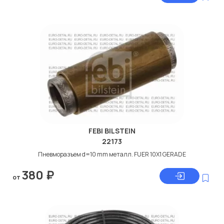
FEBI BILSTEIN
22173
Пневморазъем d=10 mm металл. FUER 10X1 GERADE
380
₽
от