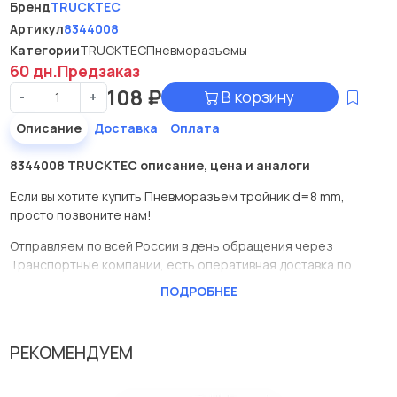
Бренд
TRUCKTEC
Артикул
8344008
Категории
TRUCKTEC
Пневморазъемы
60 дн.
Предзаказ
108
₽
В корзину
-
+
Описание
Доставка
Оплата
8344008 TRUCKTEC описание, цена и аналоги
Если вы хотите купить Пневморазъем тройник d=8 mm,
просто позвоните нам!
Отправляем по всей России в день обращения через
Транспортные компании, есть оперативная доставка по
Москве.
ПОДРОБНЕЕ
Эта запчасть представлена по производителю TRUCKTEC
У данной детали есть аналоги с номерами, убедитесь сами.
РЕКОМЕНДУЕМ
Пневморазъем тройник d=8 mm в нашей компании
Евродеталь представлены в большом ассортименте.