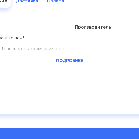
ние
Доставка
Оплата
Производитель
воните нам!
 Транспортные компании, есть
ПОДРОБНЕЕ
CKTEC
ь сами.
едставлены в большом
дисковые с гарантией от