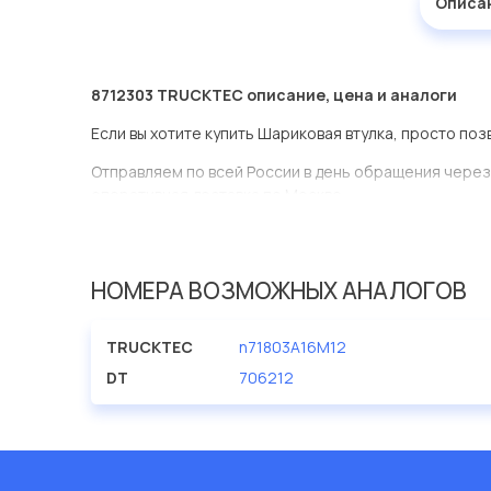
Описа
8712303 TRUCKTEC описание, цена и аналоги
Если вы хотите купить Шариковая втулка, просто поз
Отправляем по всей России в день обращения через
оперативная доставка по Москве.
Эта запчасть представлена по производителю TRU
У данной детали есть аналоги с номерами, убедитес
НОМЕРА ВОЗМОЖНЫХ АНАЛОГОВ
Шариковая втулка в нашей компании Евродеталь пр
ассортименте.
TRUCKTEC
n71803A16M12
Мы продаем сертифицированные колодки тормозные 
DT
706212
производителя TRUCKTEC.