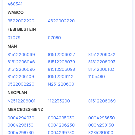
460341
Мы продаем сертифицированные колодки тормозные
дисковые с гарантией от производителя TRUCKTEC.
WABCO
9522002220
4522002220
Производитель
TRUCKTEC
FEBI BILSTEIN
07079
07080
MAN
81512206069
81512206027
81512206032
81512206046
81512206079
81512206093
81512206096
81512206098
81512206103
81512206109
81512206112
1105480
9522002220
N2512206001
NEOPLAN
N2512206001
112233200
81512206069
MERCEDES-BENZ
0004294030
0004295030
0004295630
0004296130
0004296230
0004298130
0004298730
0004299730
8285281000