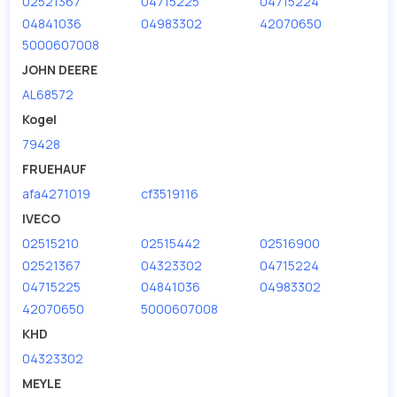
02521367
04715225
04715224
04841036
04983302
42070650
5000607008
JOHN DEERE
AL68572
Kogel
79428
FRUEHAUF
afa4271019
cf3519116
IVECO
02515210
02515442
02516900
02521367
04323302
04715224
04715225
04841036
04983302
42070650
5000607008
KHD
04323302
MEYLE