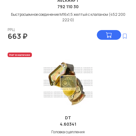
AVLKRAFT
792 110 30
Быстросъемное соединение M16x1,5 желтый с клапаном (452 200
222 0)
РРЦ
663
₽
Нет в наличии
DT
4.60341
Головка сцепления