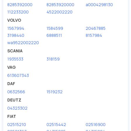
8285392000
82853920000
a0004298130
112233200
4522002220
VOLVO
1567994
1584599
20467885
3198440
6888511
8157984
wa9522002220
SCANIA
1935533
318159
VAG
613607343
DAF
0632566
1519232
DEUTZ
04323302
FIAT
02515210
02515442
02516900