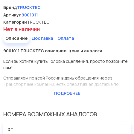
Бренд
TRUCKTEC
Артикул
9001011
Категории
TRUCKTEC
Нет в наличии
Описание
Доставка
Оплата
9001011 TRUCKTEC описание, цена и аналоги
Если вы хотите купить Головка сцепления, просто позвоните
нам!
Отправляем по всей России в день обращения через
Транспортные компании, есть оперативная доставка по
Москве.
ПОДРОБНЕЕ
Эта запчасть представлена по производителю TRUCKTEC
У данной детали есть аналоги с номерами, убедитесь сами.
НОМЕРА ВОЗМОЖНЫХ АНАЛОГОВ
Головка сцепления в нашей компании Евродеталь
представлены в большом ассортименте.
DT