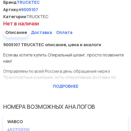
Бренд
TRUCKTEC
Артикул
9005107
Категории
TRUCKTEC
Нет в наличии
Описание
Доставка
Оплата
9005107 TRUCKTEC описание, цена и аналоги
Если вы хотите купить Спиральный шланг, просто позвоните
нам!
Отправляем по всей России в день обращения через
Транспортные компании, есть оперативная доставка по
Москве.
ПОДРОБНЕЕ
Эта запчасть представлена по производителю TRUCKTEC
У данной детали есть аналоги с номерами, убедитесь сами.
НОМЕРА ВОЗМОЖНЫХ АНАЛОГОВ
Спиральный шланг в нашей компании Евродеталь
представлены в большом ассортименте.
WABCO
4527110110
Мы продаем сертифицированные колодки тормозные