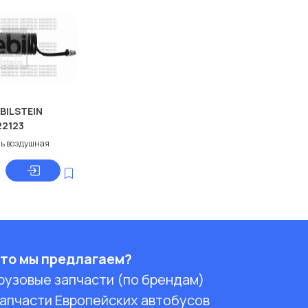
 BILSTEIN
22123
ь воздушная
то мы предлагаем?
рузовые запчасти (по брендам)
апчасти Европейских автобусов