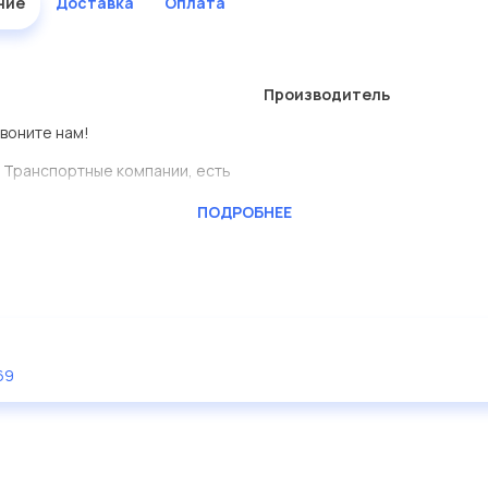
ние
Доставка
Оплата
Производитель
звоните нам!
 Транспортные компании, есть
ПОДРОБНЕЕ
CKTEC
ь сами.
едставлены в большом
дисковые с гарантией от
69