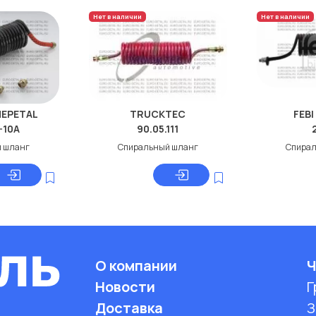
Нет в наличии
Нет в наличии
NEPETAL
TRUCKTEC
FEBI
-10A
90.05.111
 шланг
Спиральный шланг
Спирал
О компании
Ч
Новости
Г
Доставка
З