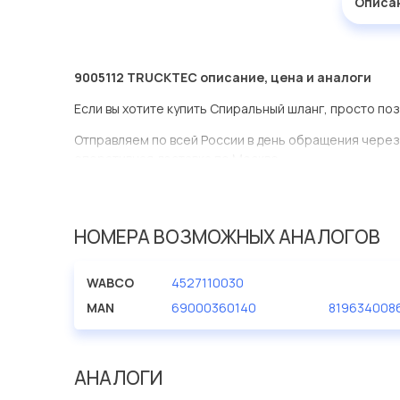
Описа
9005112 TRUCKTEC описание, цена и аналоги
Если вы хотите купить Спиральный шланг, просто по
Отправляем по всей России в день обращения через
оперативная доставка по Москве.
Эта запчасть представлена по производителю TRU
У данной детали есть аналоги с номерами, убедитес
НОМЕРА ВОЗМОЖНЫХ АНАЛОГОВ
Спиральный шланг в нашей компании Евродеталь пр
ассортименте.
WABCO
4527110030
Мы продаем сертифицированные колодки тормозные 
MAN
69000360140
819634008
производителя TRUCKTEC.
АНАЛОГИ