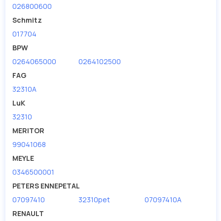
026800600
Schmitz
017704
BPW
0264065000
0264102500
FAG
32310A
LuK
32310
MERITOR
99041068
MEYLE
0346500001
PETERS ENNEPETAL
07097410
32310pet
07097410A
RENAULT