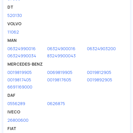
дисковые с гарантией от производителя TRUCKTEC.
DT
520130
Производитель
TRUCKTEC
VOLVO
11062
MAN
06324990016
06324900016
06324903200
06324990034
83249900043
MERCEDES-BENZ
0019819905
0069819905
0019812905
0019817405
0019817605
0019892905
6691169000
DAF
0556289
0626875
IVECO
26800600
FIAT