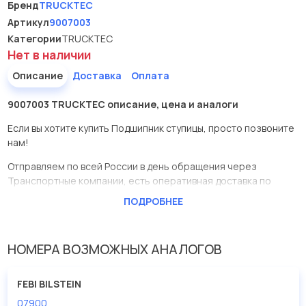
Бренд
TRUCKTEC
Артикул
9007003
Категории
TRUCKTEC
Нет в наличии
Описание
Доставка
Оплата
9007003 TRUCKTEC описание, цена и аналоги
Если вы хотите купить Подшипник ступицы, просто позвоните
нам!
Отправляем по всей России в день обращения через
Транспортные компании, есть оперативная доставка по
Москве.
ПОДРОБНЕЕ
Эта запчасть представлена по производителю TRUCKTEC
У данной детали есть аналоги с номерами, убедитесь сами.
НОМЕРА ВОЗМОЖНЫХ АНАЛОГОВ
Подшипник ступицы в нашей компании Евродеталь
представлены в большом ассортименте.
FEBI BILSTEIN
07900
Мы продаем сертифицированные колодки тормозные