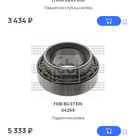
Подшипник ступицы колеса
3 434
₽
FEBI BILSTEIN
04259
Подшипник колеса
5 333
₽