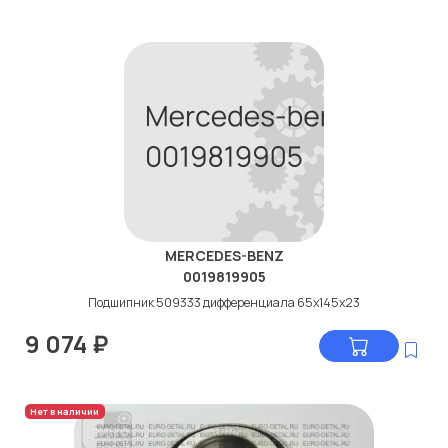
MERCEDES-BENZ
0019819905
Подшипник 509333 дифференциала 65x145x23
9 074
₽
Нет в наличии