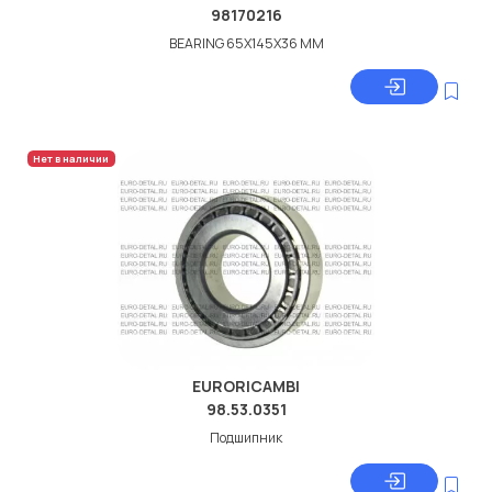
98170216
BEARING 65X145X36 MM
Нет в наличии
EURORICAMBI
98.53.0351
Подшипник