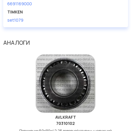
6691169000
TIMKEN
set1079
АНАЛОГИ
AVLKRAFT
70310102
Подшипник 50х110х42,25 передней ступицы наружний