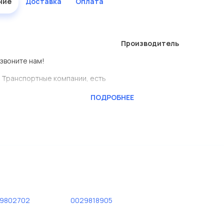
ние
Доставка
Оплата
Производитель
озвоните нам!
 Транспортные компании, есть
ПОДРОБНЕЕ
CKTEC
ь сами.
редставлены в большом
дисковые с гарантией от
19802702
0029818905