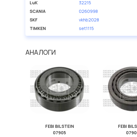
LuK
32215
SCANIA
0260998
SKF
vkhb2028
TIMKEN
set1115
АНАЛОГИ
FEBI BILSTEIN
FEBI BIL
07905
0790