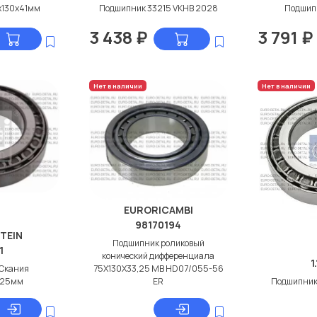
x130x41мм
Подшипник 33215 VKHB 2028
Подшип
3 438
₽
3 791
₽
Нет в наличии
Нет в наличии
EURORICAMBI
98170194
STEIN
Подшипник роликовый
1
конический дифференциала
1
Скания
75X130X33,25 MB HD07/055-56
,25мм
ER
Подшипник