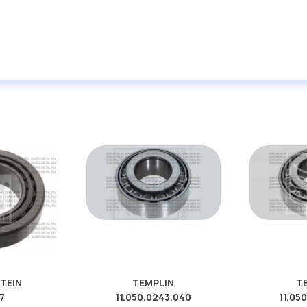
STEIN
TEMPLIN
T
7
11.050.0243.040
11.05