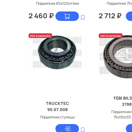
Подшипник 65x120x41мм
Подшипник 75
2 460
₽
2 712
₽
Нет в наличии
Нет в наличии
FEBI BIL
TRUCKTEC
2198
90.07.008
Подшипник 
Подшипник ступицы
75x130x33