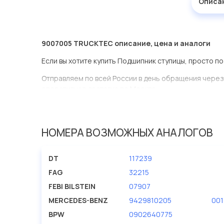
Описа
9007005 TRUCKTEC описание, цена и аналоги
Если вы хотите купить Подшипник ступицы, просто п
Отправляем по всей России в день обращения через
оперативная доставка по Москве.
Эта запчасть представлена по производителю TRU
У данной детали есть аналоги с номерами, убедитес
НОМЕРА ВОЗМОЖНЫХ АНАЛОГОВ
Подшипник ступицы в нашей компании Евродеталь п
ассортименте.
DT
117239
Мы продаем сертифицированные колодки тормозные 
FAG
32215
производителя TRUCKTEC.
FEBI BILSTEIN
07907
MERCEDES-BENZ
9429810205
00
BPW
0902640775