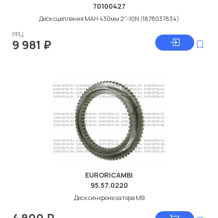
70100427
Диск сцепления МАН 430мм 2"-10N (1878037834)
РРЦ
9 981
₽
EURORICAMBI
95.57.0220
Диск синхронизатора МВ
4 800
₽