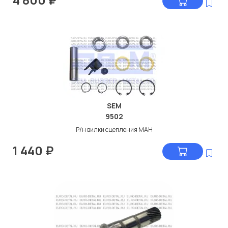
SEM
9502
Р/н вилки сцепления МАН
1 440
₽