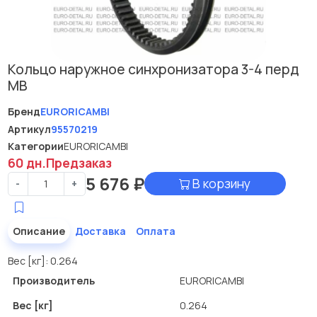
Кольцо наружное синхронизатора 3-4 перд
МВ
Бренд
EURORICAMBI
Артикул
95570219
Категории
EURORICAMBI
60 дн.
Предзаказ
5 676
₽
В корзину
-
+
Описание
Доставка
Оплата
Вес [кг]: 0.264
Производитель
EURORICAMBI
Вес [кг]
0.264