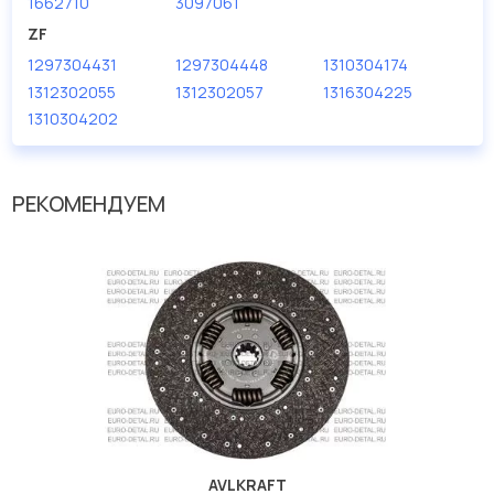
1662710
3097061
ZF
1297304431
1297304448
1310304174
1312302055
1312302057
1316304225
1310304202
РЕКОМЕНДУЕМ
AVLKRAFT