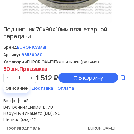
Подшипник 70x90x10мм планетарной
передачи
Бренд
EURORICAMBI
Артикул
98530080
Категории
EURORICAMBI
Подшипники (разные)
60 дн.
Предзаказ
1 512
₽
В корзину
-
+
Описание
Доставка
Оплата
Вес [кг]: 1.45
Внутренний диаметр: 70
Наружный диаметр [мм]: 90
Ширина (мм): 10
Производитель
EURORICAMBI