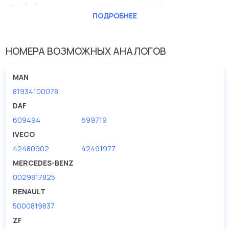
Вес [кг]
1.45
ПОДРОБНЕЕ
Внутренний диаметр
70
Наружный диаметр [мм]
90
НОМЕРА ВОЗМОЖНЫХ АНАЛОГОВ
Ширина (мм)
10
MAN
81934100078
DAF
609494
699719
IVECO
42480902
42491977
MERCEDES-BENZ
0029817825
RENAULT
5000819837
ZF