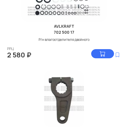
AVLKRAFT
702 500 17
Р/н влагоотделителя двойного
РРЦ
2 580
₽