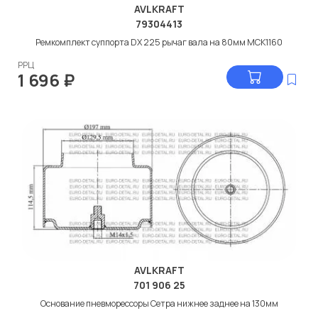
AVLKRAFT
79304413
Ремкомплект суппорта DX 225 рычаг вала на 80мм MCK1160
РРЦ
1 696
₽
AVLKRAFT
701 906 25
Основание пневморессоры Сетра нижнее заднее на 130мм