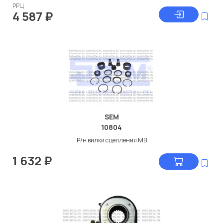
РРЦ
4 587
₽
SEM
10804
Р/н вилки сцепления МВ
1 632
₽