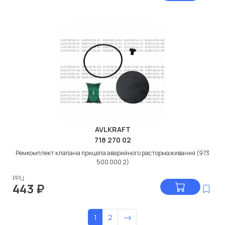
AVLKRAFT
718 270 02
Ремкомплект клапана прицепа аварийного растормаживания (973
500 000 2)
РРЦ
443
₽
1
2