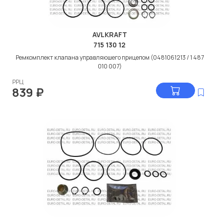
AVLKRAFT
715 130 12
Ремкомплект клапана управляюшего прицепом (0481061213 / 1 487
010 007)
РРЦ
839
₽