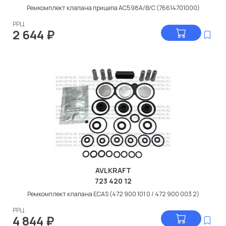
Ремкомплект клапана прицепа АС598А/В/С (76614701000)
РРЦ
2 644
₽
AVLKRAFT
723 420 12
Ремкомплект клапана ECAS (472 900 101 0 / 472 900 003 2)
РРЦ
4 844
₽