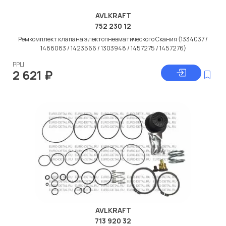
AVLKRAFT
752 230 12
Ремкомплект клапана электопневматического Скания (1334037 /
1488083 / 1423566 / 1303948 / 1457275 / 1457276)
РРЦ
2 621
₽
AVLKRAFT
713 920 32