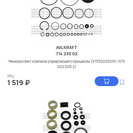
AVLKRAFT
714 230 02
Ремкомплект клапана управляюшего прицепом (97330025010 / 973
002 005 2)
РРЦ
1 519
₽