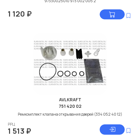
97330025010 973 002 005 2
1 120
₽
AVLKRAFT
751 420 02
Ремкомплект клапана открывания дверей (334 052 40 12)
РРЦ
1 513
₽