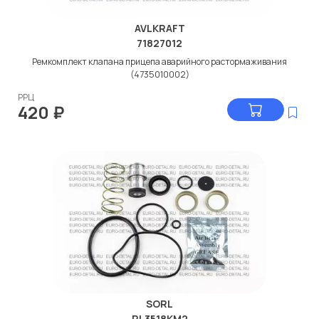
AVLKRAFT
71827012
Ремкомплект клапана прицепа аварийного растормаживания
(4735010002)
РРЦ
420
₽
SORL
RL3518KМ2