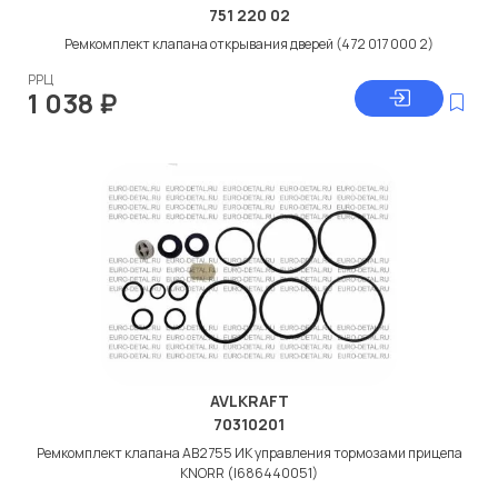
751 220 02
Ремкомплект клапана открывания дверей (472 017 000 2)
РРЦ
1 038
₽
AVLKRAFT
70310201
Ремкомплект клапана АВ2755 ИК управления тормозами прицепа
KNORR (I686440051)