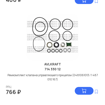
AVLKRAFT
714 330 12
Ремкомплект клапана управляюшего прицепом (0481061013 / 1 487
010 167)
РРЦ
766
₽