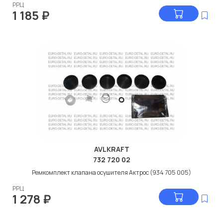
РРЦ
1 185
₽
AVLKRAFT
732 720 02
Ремкомплект клапана осушителя Актрос (934 705 005)
РРЦ
1 278
₽