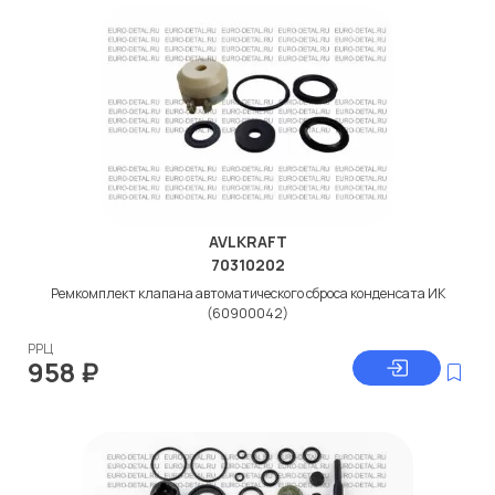
AVLKRAFT
70310202
Ремкомплект клапана автоматического сброса конденсата ИК
(60900042)
РРЦ
958
₽