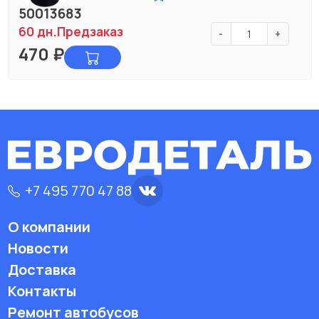
50013683
60 дн.
Предзаказ
-
+
470
₽
+7 495 770 47 88
О компании
Новости
Доставка
Контакты
Ремонт автобусов