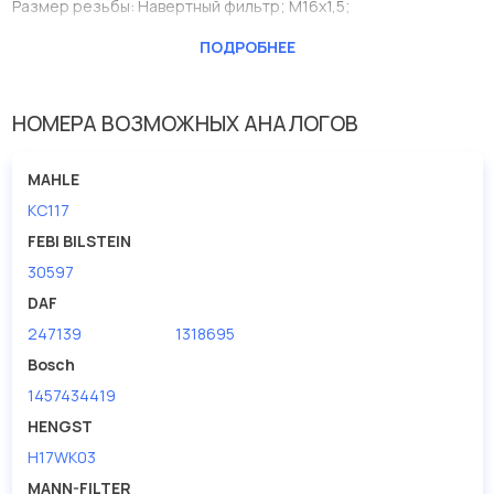
Размер резьбы: Навертный фильтр; M16x1,5;
Производитель
KOLBENSCHMIDT
ПОДРОБНЕЕ
Внутренний диаметр 1(мм)
61.5
Внутренний диаметр 2 (мм)
71.5
НОМЕРА ВОЗМОЖНЫХ АНАЛОГОВ
Высота [мм]
143
MAHLE
Исполнение фильтра
Навертный фильтр
KC117
Наружный диаметр 2 [мм]
93.7
FEBI BILSTEIN
Размер резьбы
M16x1,5
30597
DAF
247139
1318695
Bosch
1457434419
HENGST
H17WK03
MANN-FILTER