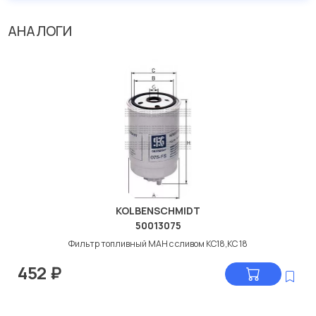
АНАЛОГИ
KOLBENSCHMIDT
50013075
Фильтр топливный МАН с сливом KC18,KC 18
452
₽