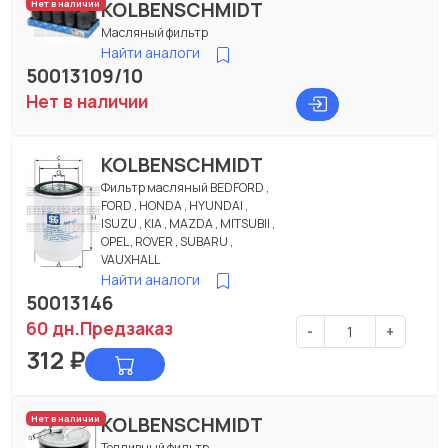
KOLBENSCHMIDT
Нет в наличии
Масляный фильтр
Найти аналоги
50013109/10
Нет в наличии
KOLBENSCHMIDT
Фильтр масляный BEDFORD ,
FORD , HONDA , HYUNDAI ,
ISUZU , KIA , MAZDA , MITSUBII ,
OPEL , ROVER , SUBARU ,
VAUXHALL
Найти аналоги
50013146
60 дн.
Предзаказ
-
+
312
₽
KOLBENSCHMIDT
Нет в наличии
Топливный фильтр