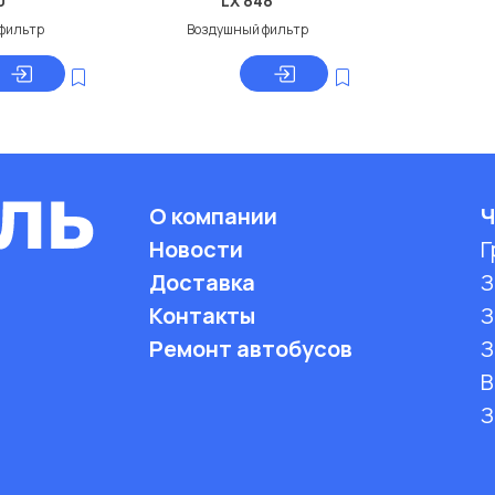
0
LX 848
фильтр
Воздушный фильтр
О компании
Ч
Новости
Г
Доставка
З
Контакты
З
Ремонт автобусов
З
B
З