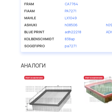
FRAM
CA7764
FIAAM
PA7271
MAHLE
LX1049
ASHUKI
h08506
h0
BLUE PRINT
adh22218
AD
KOLBENSCHMIDT
838ap
SOGEFIPRO
pa7271
АНАЛОГИ
Нет в наличии
Нет в наличии