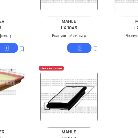
ER
MAHLE
7
LX 1043
L
фильтр
Воздушный фильтр
Возду
Нет в наличии
ER
MAHLE