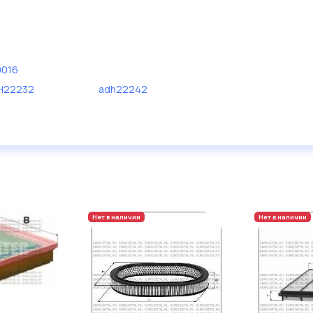
9016
H22232
adh22242
Нет в наличии
Нет в наличии