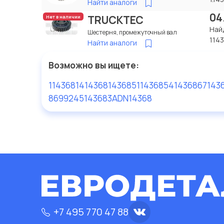
Найти аналоги
04
TRUCKTEC
Нет в наличии
Най
Шестерня, промежуточный вал
114
Найти аналоги
Возможно вы ищете:
114368
1414368
1436851
1436854
1436867
143
8699245143683
ADN14368
+7 495 770 47 88