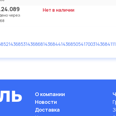
.24.089
Нет в наличии
дено через:
368
6852
1436853
1436868
1436844
1436850
541700314368
411
О компании
Ч
Новости
Г
Доставка
З