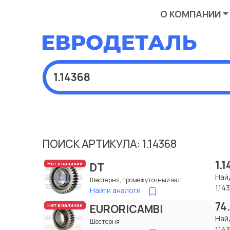
О КОМПАНИИ
ПОИСК АРТИКУЛА: 1.14368
1.
DT
Нет в наличии
Най
Шестерня, промежуточный вал
1.14
Найти аналоги
74
EURORICAMBI
Нет в наличии
Най
Шестерня
1.14