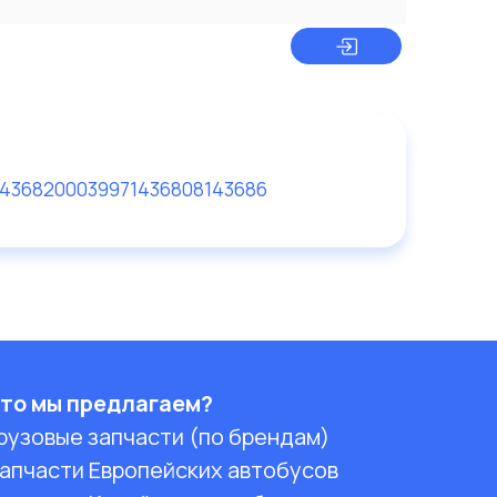
1436820
003997143680
8143686
то мы предлагаем?
рузовые запчасти (по брендам)
апчасти Европейских автобусов