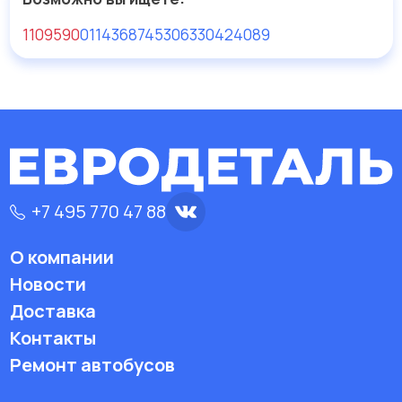
1109590
0
114368
74530633
0424089
+7 495 770 47 88
О компании
Новости
Доставка
Контакты
Ремонт автобусов