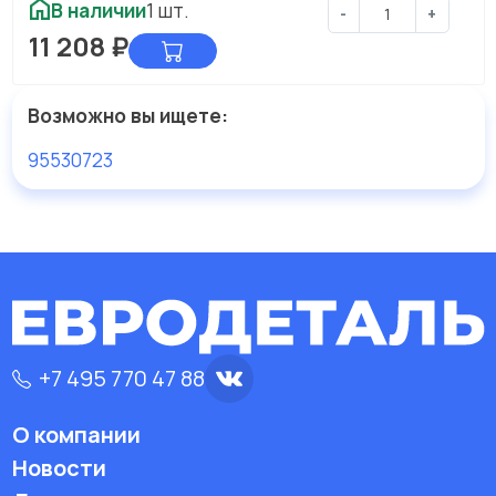
В наличии
1 шт.
-
+
11 208
₽
Возможно вы ищете:
95530723
+7 495 770 47 88
О компании
Новости