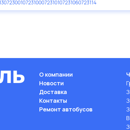
13
0723001
0723100
0723101
0723106
0723114
О компании
Ч
Новости
Г
Доставка
З
Контакты
З
Ремонт автобусов
З
B
З