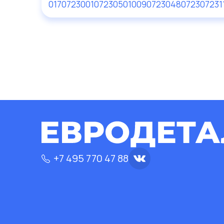
01707230
010723
050100907230
480723
07231
+7 495 770 47 88