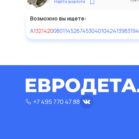
Найти аналоги
Возможно вы ищете:
A
1321420
080
114526
74530401
0424139
83194
+7 495 770 47 88