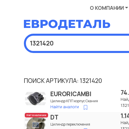
О КОМПАНИИ
ПОИСК АРТИКУЛА: 1321420
74
EURORICAMBI
Най
Цилиндр КПП корпус Скания
132
Найти аналоги
1.
DT
Нет в наличии
Най
Цилиндр переключения
132