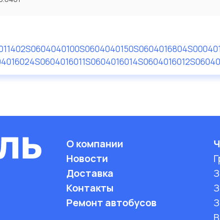
011402S
0604040100S
0604040150S
0604016804S
00040
04016024S
0604016011S
0604016014S
0604016012S
06040
О компании
Ч
Новости
Г
Доставка
З
Контакты
З
Ремонт автобусов
З
B