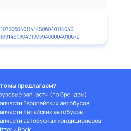
11072
0604011414S
0604011404S
16914S
030401905940
0004010672
то мы предлагаем?
рузовые запчасти (по брендам)
апчасти Европейских автобусов
апчасти Китайских автобусов
апчасти автобусных кондиционеров:
itzer и Bock