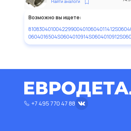
Найти аналоги
Возможно вы ищете:
81083040100
4229900401
0604011412S
0604
0604016504S
0604010914S
0604010912S
06
+7 495 770 47 88