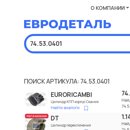
О КОМПАНИИ
ПОИСК АРТИКУЛА: 74.53.0401
74
EURORICAMBI
Най
Цилиндр КПП корпус Скания
74.5
Найти аналоги
1.
DT
Нет в наличии
Най
Цилиндр переключения
74.5