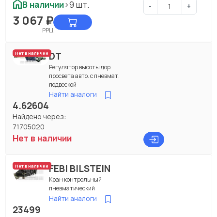
В наличии
>9 шт.
-
+
3 067
₽
РРЦ
DT
Нет в наличии
Регулятор высоты дор.
просвета авто. с пневмат.
подвеской
Найти аналоги
4.62604
Найдено через:
71705020
Нет в наличии
FEBI BILSTEIN
Нет в наличии
Кран контрольный
пневматический
Найти аналоги
23499