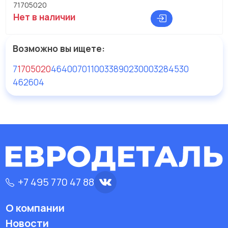
71705020
Нет в наличии
Возможно вы ищете:
7
1705020
4640070110
03389023
0003284530
462604
+7 495 770 47 88
О компании
Новости