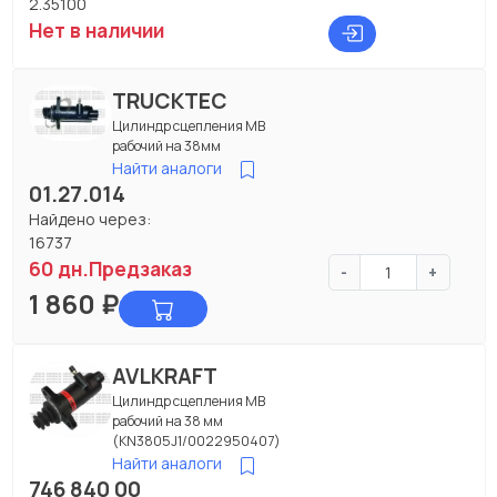
2.35100
Нет в наличии
TRUCKTEC
Цилиндр сцепления МВ
рабочий на 38мм
Найти аналоги
01.27.014
Найдено через:
16737
60 дн.
Предзаказ
-
+
1 860
₽
AVLKRAFT
Цилиндр сцепления МВ
рабочий на 38 мм
(KN3805J1/0022950407)
Найти аналоги
746 840 00