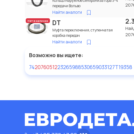
Кольцо наружное синхронизатора 3-4
207
передачи Вольво
Найти аналоги
2.
DT
Нет в наличии
Най
Муфта переключения, ступенчатая
207
коробка передач
Найти аналоги
Возможно вы ищете:
74
20760512
232659
88530659
033127
T19358