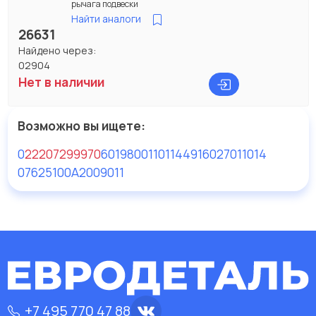
рычага подвески
Найти аналоги
26631
Найдено через:
02904
Нет в наличии
Возможно вы ищете:
0
22207299970
601
980011
01144
916027011014
07625100A
2009011
+7 495 770 47 88