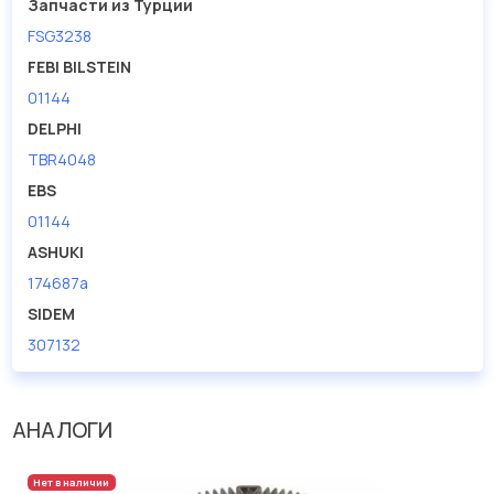
Запчасти из Турции
FSG3238
FEBI BILSTEIN
01144
DELPHI
TBR4048
EBS
01144
ASHUKI
174687a
SIDEM
307132
АНАЛОГИ
Нет в наличии