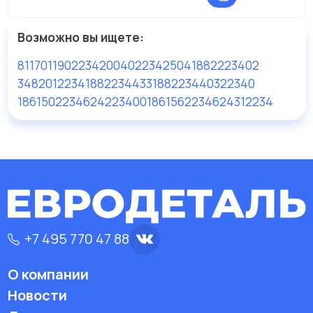
Возможно вы ищете:
81170119
022342004
022342504
1882223402
3482012234
1882234433
1882234403
22340
1861502234
624223400
1861562234
624312234
+7 495 770 47 88
О компании
Новости