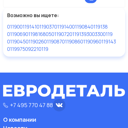
Возможно вы ищете:
01190
0119141
0119037
0119140
0119084
0119138
0119069
0119816805
0119072
0119139
3003300119
0119045
0119026
0119087
0119086
0119096
0119143
0119975092
210119
+7 495 770 47 88
О компании