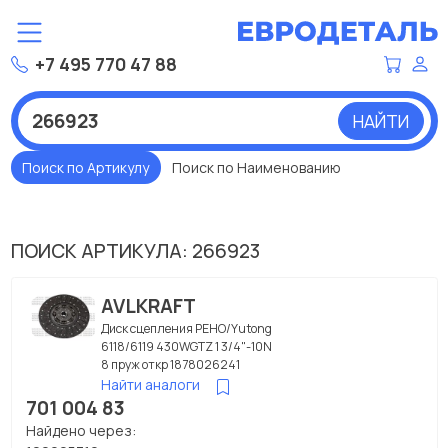
+7 495 770 47 88
НАЙТИ
Поиск по Артикулу
Поиск по Наименованию
ПОИСК АРТИКУЛА: 266923
AVLKRAFT
Диск сцепления РЕНО/Yutong
6118/6119 430WGTZ 1 3/4"-10N
8 пруж откр 1878026241
Найти аналоги
701 004 83
Найдено через: