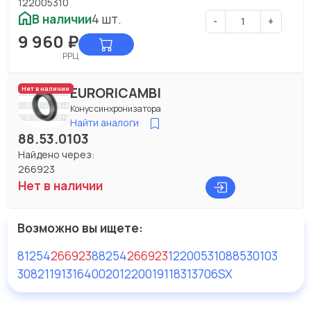
122005310
В наличии
4 шт.
-
+
9 960
₽
РРЦ
EURORICAMBI
Нет в наличии
Конус синхронизатора
Найти аналоги
88.53.0103
Найдено через:
266923
Нет в наличии
Возможно вы ищете:
81254
266923
88254
266923
122005310
88530103
3082119131
640020
122001911
8313706SX