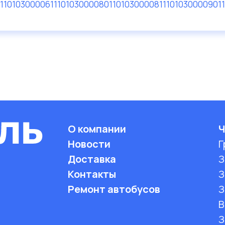
110103000061
110103000080
110103000081
110103000090
1
О компании
Ч
Новости
Г
Доставка
З
Контакты
З
Ремонт автобусов
З
B
З